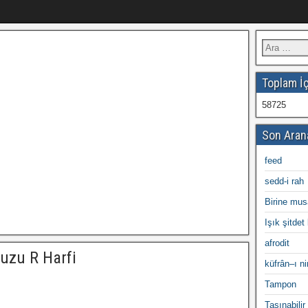
Toplam İç
58725
Son Aran
feed
sedd-i rah
Birine mus
Işık şitdet 
afrodit
uzu R Harfi
küfrân–ı n
Tampon
Taşınabili