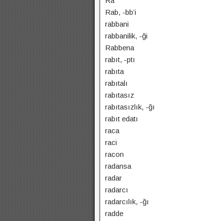
Ra
Rab, -bb’i
rabbani
rabbanilik, -ği
Rabbena
rabıt, -ptı
rabıta
rabıtalı
rabıtasız
rabıtasızlık, -ğı
rabıt edatı
raca
raci
racon
radansa
radar
radarcı
radarcılık, -ğı
radde