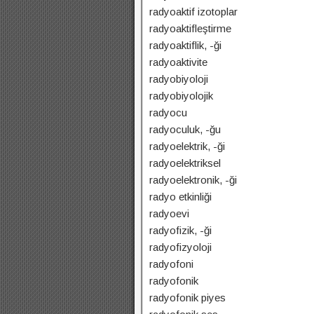
radyoaktif izotoplar
radyoaktifleştirme
radyoaktiflik, -ği
radyoaktivite
radyobiyoloji
radyobiyolojik
radyocu
radyoculuk, -ğu
radyoelektrik, -ği
radyoelektriksel
radyoelektronik, -ği
radyo etkinliği
radyoevi
radyofizik, -ği
radyofizyoloji
radyofoni
radyofonik
radyofonik piyes