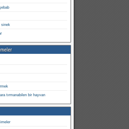
şebab
 sinek
ar
imeler
irmek
ara tırmanabilen bir hayvan
imeler