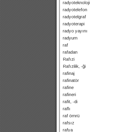
radyoteknoloji
radyotelefon
radyotelgraf
radyoterapi
radyo yayını
radyum
raf
rafadan
Rafızi
Rafızilik, -ği
rafinaj
rafinatör
rafine
rafineri
rafit, -di
raflı
raf ömrü
rafsız
rafya