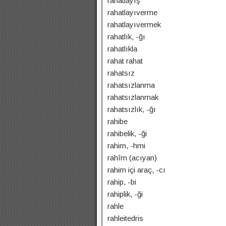
rahatlayış
rahatlayıverme
rahatlayıvermek
rahatlık, -ğı
rahatlıkla
rahat rahat
rahatsız
rahatsızlanma
rahatsızlanmak
rahatsızlık, -ğı
rahibe
rahibelik, -ği
rahim, -hmi
rahîm (acıyan)
rahim içi araç, -cı
rahip, -bi
rahiplik, -ği
rahle
rahleitedris