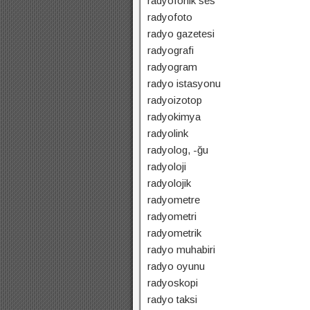
radyofonik ses
radyofoto
radyo gazetesi
radyografi
radyogram
radyo istasyonu
radyoizotop
radyokimya
radyolink
radyolog, -ğu
radyoloji
radyolojik
radyometre
radyometri
radyometrik
radyo muhabiri
radyo oyunu
radyoskopi
radyo taksi