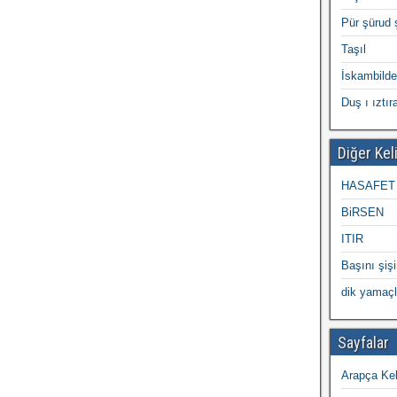
Pür şürud 
Taşıl
İskambilde
Duş ı ıztır
Diğer Kel
HASAFET
BiRSEN
ITIR
Başını şiş
dik yamaçl
Sayfalar
Arapça Kel