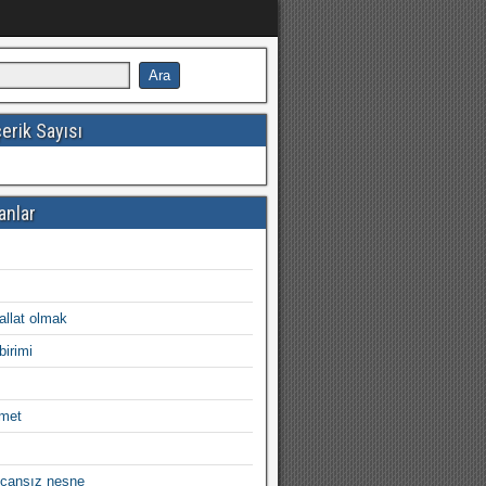
erik Sayısı
anlar
allat olmak
birimi
imet
r cansız nesne