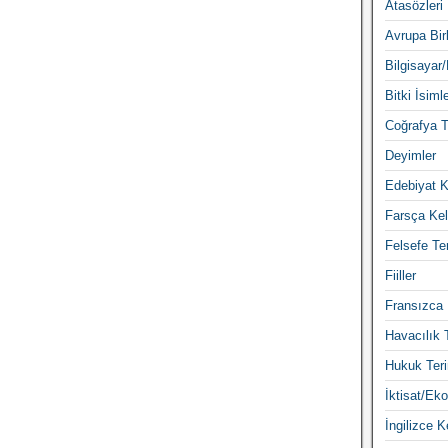
Atasözleri
Avrupa Birl
Bilgisayar/
Bitki İsimle
Coğrafya T
Deyimler
Edebiyat K
Farsça Kel
Felsefe Ter
Fiiller
Fransızca 
Havacılık 
Hukuk Teri
İktisat/Eko
İngilizce K