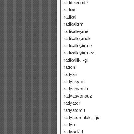
raddelerinde
radika
radikal
radikalizm
radikalleşme
radikalleşmek
radikalleştirme
radikalleştirmek
radikallik, -ği
radon
radyan
radyasyon
radyasyonlu
radyasyonsuz
radyatör
radyatörcü
radyatörcülük, -ğü
radyo
radyoaktif