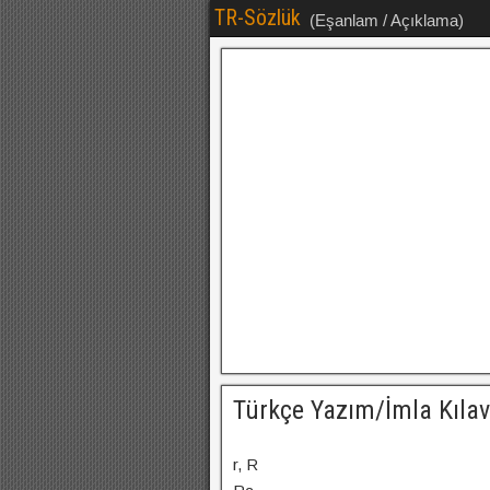
TR-Sözlük
(Eşanlam / Açıklama)
Türkçe Yazım/İmla Kılav
r, R