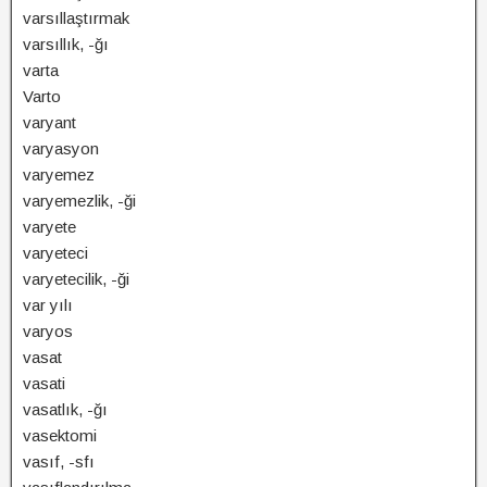
varsıllaştırmak
varsıllık, -ğı
varta
Varto
varyant
varyasyon
varyemez
varyemezlik, -ği
varyete
varyeteci
varyetecilik, -ği
var yılı
varyos
vasat
vasati
vasatlık, -ğı
vasektomi
vasıf, -sfı