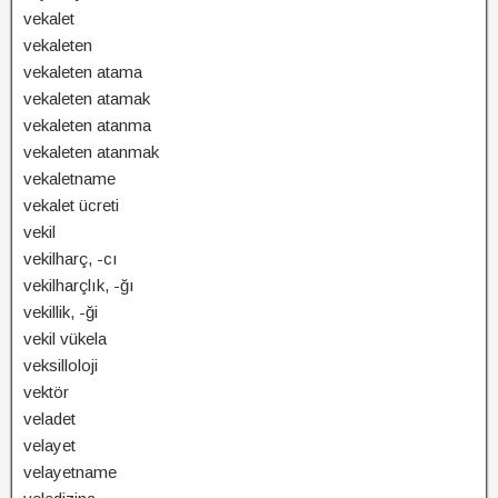
vekalet
vekaleten
vekaleten atama
vekaleten atamak
vekaleten atanma
vekaleten atanmak
vekaletname
vekalet ücreti
vekil
vekilharç, -cı
vekilharçlık, -ğı
vekillik, -ği
vekil vükela
veksilloloji
vektör
veladet
velayet
velayetname