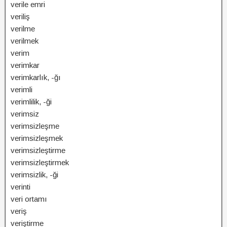
verile emri
veriliş
verilme
verilmek
verim
verimkar
verimkarlık, -ğı
verimli
verimlilik, -ği
verimsiz
verimsizleşme
verimsizleşmek
verimsizleştirme
verimsizleştirmek
verimsizlik, -ği
verinti
veri ortamı
veriş
veriştirme