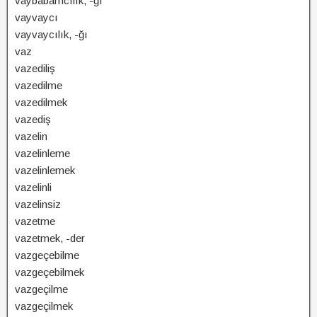
vaybabamcılık, -ğı
vayvaycı
vayvaycılık, -ğı
vaz
vazediliş
vazedilme
vazedilmek
vazediş
vazelin
vazelinleme
vazelinlemek
vazelinli
vazelinsiz
vazetme
vazetmek, -der
vazgeçebilme
vazgeçebilmek
vazgeçilme
vazgeçilmek