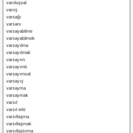
varoluşsal
varoş
varsağı
varsanı
varsayabilme
varsayabilmek
varsayılma
varsayılmak
varsayım
varsayımlı
varsayımsal
varsayış
varsayma
varsaymak
varsıl
varsıl erki
varsıllaşma
varsıllaşmak
varsıllaştırma