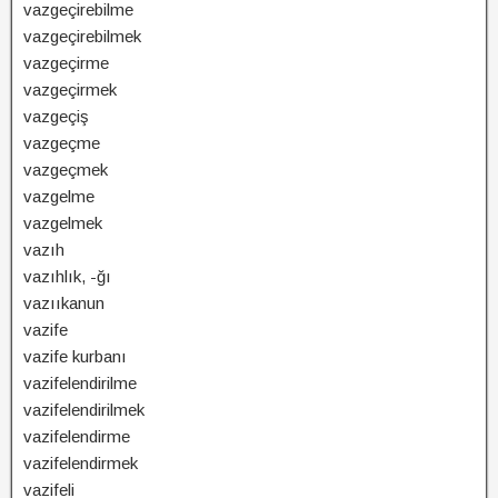
vazgeçirebilme
vazgeçirebilmek
vazgeçirme
vazgeçirmek
vazgeçiş
vazgeçme
vazgeçmek
vazgelme
vazgelmek
vazıh
vazıhlık, -ğı
vazııkanun
vazife
vazife kurbanı
vazifelendirilme
vazifelendirilmek
vazifelendirme
vazifelendirmek
vazifeli