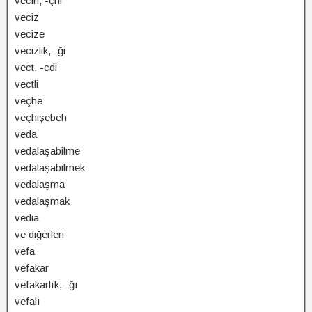
vecih, -çhi
veciz
vecize
vecizlik, -ği
vect, -cdi
vectli
veçhe
veçhişebeh
veda
vedalaşabilme
vedalaşabilmek
vedalaşma
vedalaşmak
vedia
ve diğerleri
vefa
vefakar
vefakarlık, -ğı
vefalı