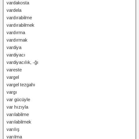
vardakosta
vardela
vardırabilme
vardırabilmek
vardırma
vardırmak
vardiya
vardiyacı
vardiyacılık, -ğı
vareste
vargel
vargel tezgahı
vargı
var gücüyle
var hızıyla
varılabilme
varılabilmek
varılış
varılma