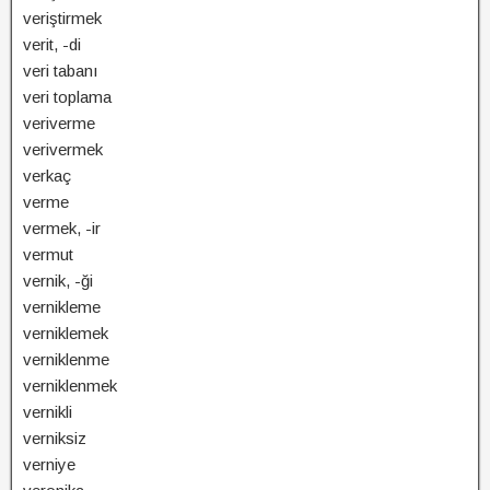
veriştirmek
verit, -di
veri tabanı
veri toplama
veriverme
verivermek
verkaç
verme
vermek, -ir
vermut
vernik, -ği
vernikleme
verniklemek
verniklenme
verniklenmek
vernikli
verniksiz
verniye