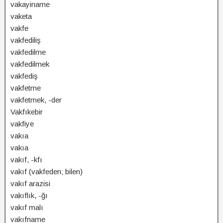
vakayiname
vaketa
vakfe
vakfediliş
vakfedilme
vakfedilmek
vakfediş
vakfetme
vakfetmek, -der
Vakfıkebir
vakfiye
vakıa
vakıa
vakıf, -kfı
vakıf (vakfeden; bilen)
vakıf arazisi
vakıflık, -ğı
vakıf malı
vakıfname