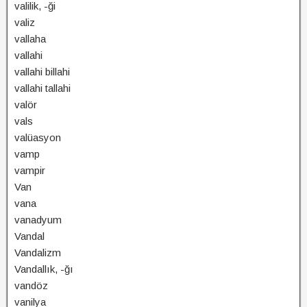
valilik, -ği
valiz
vallaha
vallahi
vallahi billahi
vallahi tallahi
valör
vals
valüasyon
vamp
vampir
Van
vana
vanadyum
Vandal
Vandalizm
Vandallık, -ğı
vandöz
vanilya