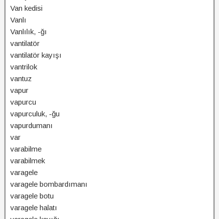
Van kedisi
Vanlı
Vanlılık, -ğı
vantilatör
vantilatör kayışı
vantrilok
vantuz
vapur
vapurcu
vapurculuk, -ğu
vapurdumanı
var
varabilme
varabilmek
varagele
varagele bombardımanı
varagele botu
varagele halatı