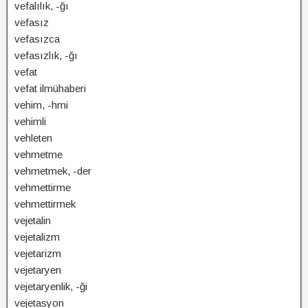
vefalılık, -ğı
vefasız
vefasızca
vefasızlık, -ğı
vefat
vefat ilmühaberi
vehim, -hmi
vehimli
vehleten
vehmetme
vehmetmek, -der
vehmettirme
vehmettirmek
vejetalin
vejetalizm
vejetarizm
vejetaryen
vejetaryenlik, -ği
vejetasyon