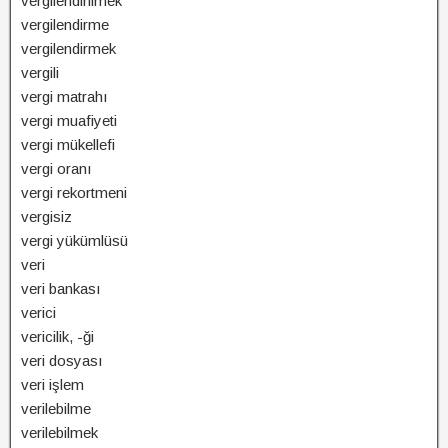
vergilendirilmek
vergilendirme
vergilendirmek
vergili
vergi matrahı
vergi muafiyeti
vergi mükellefi
vergi oranı
vergi rekortmeni
vergisiz
vergi yükümlüsü
veri
veri bankası
verici
vericilik, -ği
veri dosyası
veri işlem
verilebilme
verilebilmek