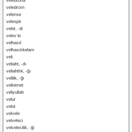
veledizina
veledrom
velense
velespit
velet, -di
velev ki
velhasıl
velhasılıkelam
veli
veliaht, -dı
veliahtlık, -ğı
velilik, -ği
velinimet
veliyullah
velur
velut
velvele
velveleci
velvelecilik, -ği