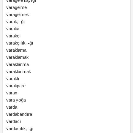
varagele kayığı
varagelme
varagelmek
varak, -ğı
varaka
varakçı
varakçılık, -ğı
varaklama
varaklamak
varaklanma
varaklanmak
varaklı
varakpare
varan
vara yoğa
varda
vardabandıra
vardacı
vardacılık, -ğı