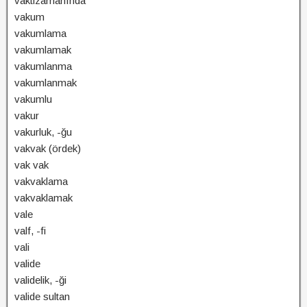
vaktizamanında
vakum
vakumlama
vakumlamak
vakumlanma
vakumlanmak
vakumlu
vakur
vakurluk, -ğu
vakvak (ördek)
vak vak
vakvaklama
vakvaklamak
vale
valf, -fi
vali
valide
validelik, -ği
valide sultan