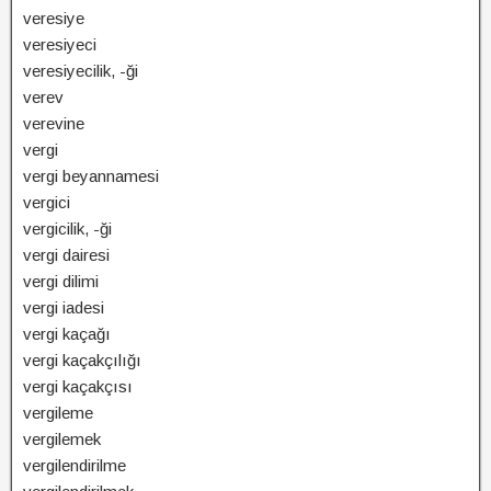
veresiye
veresiyeci
veresiyecilik, -ği
verev
verevine
vergi
vergi beyannamesi
vergici
vergicilik, -ği
vergi dairesi
vergi dilimi
vergi iadesi
vergi kaçağı
vergi kaçakçılığı
vergi kaçakçısı
vergileme
vergilemek
vergilendirilme