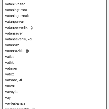
vatani vazife
vatanlaştırma
vatanlaştırmak
vatanperver
vatanperverlik, -ği
vatansever
vatanseverlik, -ği
vatansız
vatansızlık, -ğı
vatka
vatlık
vatman
vatoz
vatsaat, -ti
vatvat
vaveyla
vay
vaybabamcı