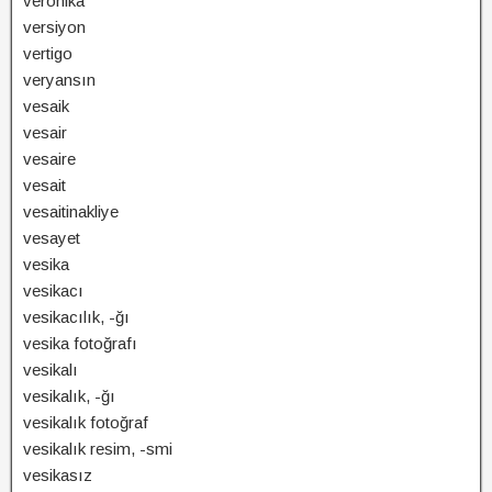
veronika
versiyon
vertigo
veryansın
vesaik
vesair
vesaire
vesait
vesaitinakliye
vesayet
vesika
vesikacı
vesikacılık, -ğı
vesika fotoğrafı
vesikalı
vesikalık, -ğı
vesikalık fotoğraf
vesikalık resim, -smi
vesikasız