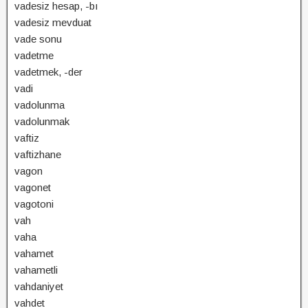
vadesiz hesap, -bı
vadesiz mevduat
vade sonu
vadetme
vadetmek, -der
vadi
vadolunma
vadolunmak
vaftiz
vaftizhane
vagon
vagonet
vagotoni
vah
vaha
vahamet
vahametli
vahdaniyet
vahdet