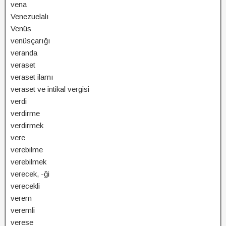
vena
Venezuelalı
Venüs
venüsçarığı
veranda
veraset
veraset ilamı
veraset ve intikal vergisi
verdi
verdirme
verdirmek
vere
verebilme
verebilmek
verecek, -ği
verecekli
verem
veremli
verese