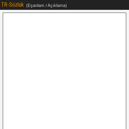
TR-Sözlük
(Eşanlam / Açıklama)