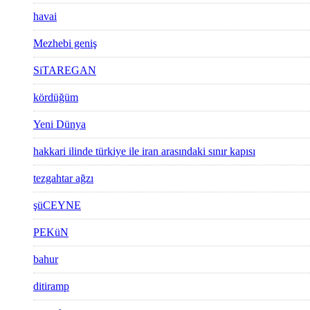
havai
Mezhebi geniş
SiTAREGAN
kördüğüm
Yeni Dünya
hakkari ilinde türkiye ile iran arasındaki sınır kapısı
tezgahtar ağzı
şüCEYNE
PEKüN
bahur
ditiramp