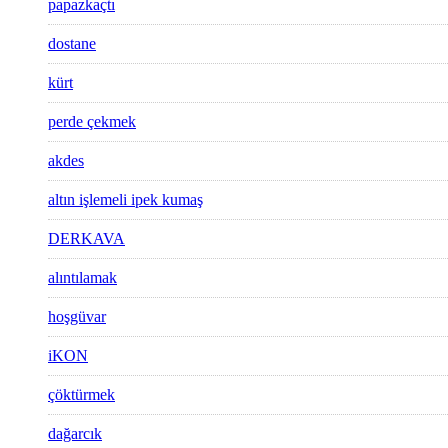
papazkaçtı
dostane
kürt
perde çekmek
akdes
altın işlemeli ipek kumaş
DERKAVA
alıntılamak
hoşgüvar
iKON
çöktürmek
dağarcık