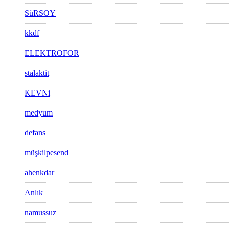
SüRSOY
kkdf
ELEKTROFOR
stalaktit
KEVNi
medyum
defans
müşkilpesend
ahenkdar
Anlık
namussuz