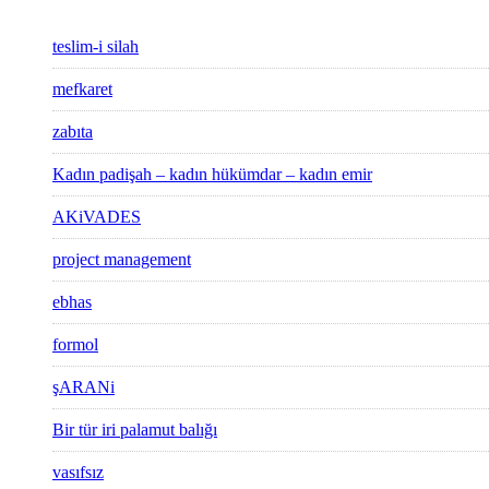
teslim-i silah
mefkaret
zabıta
Kadın padişah – kadın hükümdar – kadın emir
AKiVADES
project management
ebhas
formol
şARANi
Bir tür iri palamut balığı
vasıfsız