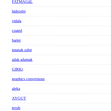
FATMAGüL
hidrosfer
vidala
coated
barter
tutanak zabıt
adak adamak
GIRKi
graphics conversions
aleka
AYGUT
tersib