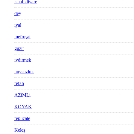
ishal, diyare
dey
ıyal
mefruşat
güzir
ivdirmek
huysuzluk
refah
AZiMLi
KOYAK
replicate
Keleş