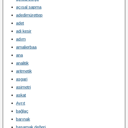
açısal sapma
adedimürettep
adet
adi kesir
adım
amalierbaa
ana
analitik
aritmetik
asgari
asimetri
askat
Ayrıt
bağlaç
barınak
basamak değeri