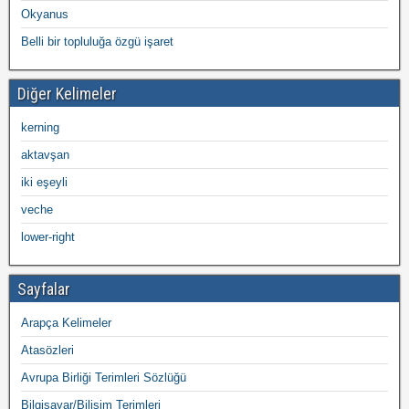
Okyanus
Belli bir topluluğa özgü işaret
Diğer Kelimeler
kerning
aktavşan
iki eşeyli
veche
lower-right
Sayfalar
Arapça Kelimeler
Atasözleri
Avrupa Birliği Terimleri Sözlüğü
Bilgisayar/Bilişim Terimleri