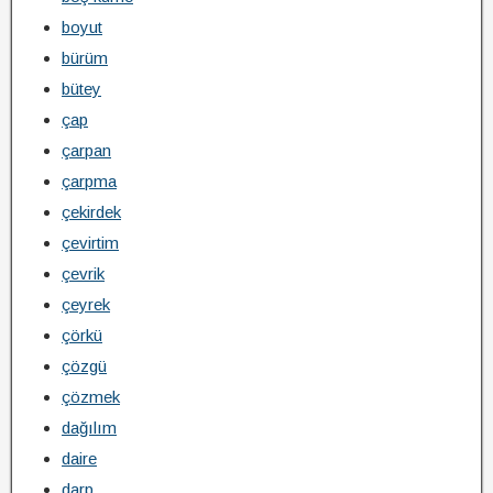
boyut
bürüm
bütey
çap
çarpan
çarpma
çekirdek
çevirtim
çevrik
çeyrek
çörkü
çözgü
çözmek
dağılım
daire
darp