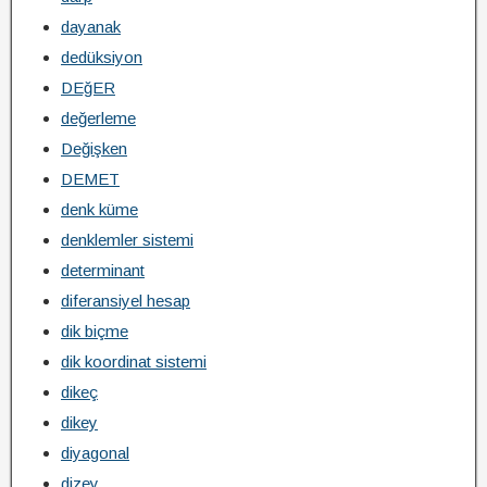
dayanak
dedüksiyon
DEğER
değerleme
Değişken
DEMET
denk küme
denklemler sistemi
determinant
diferansiyel hesap
dik biçme
dik koordinat sistemi
dikeç
dikey
diyagonal
dizey