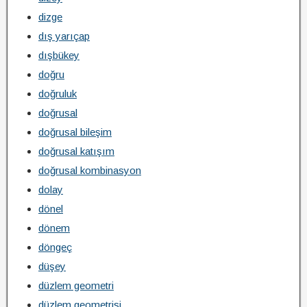
dizge
dış yarıçap
dışbükey
doğru
doğruluk
doğrusal
doğrusal bileşim
doğrusal katışım
doğrusal kombinasyon
dolay
dönel
dönem
döngeç
düşey
düzlem geometri
düzlem geometrisi