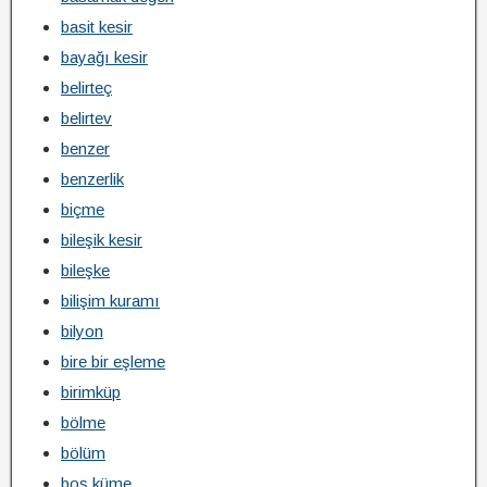
basit kesir
bayağı kesir
belirteç
belirtev
benzer
benzerlik
biçme
bileşik kesir
bileşke
bilişim kuramı
bilyon
bire bir eşleme
birimküp
bölme
bölüm
boş küme