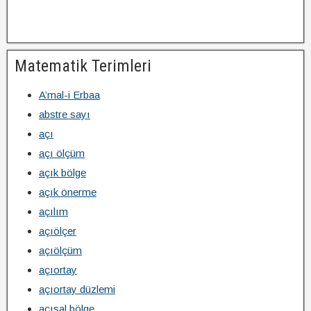
Matematik Terimleri
A’mal-i Erbaa
abstre sayı
açı
açı ölçüm
açık bölge
açık önerme
açılım
açıölçer
açıölçüm
açıortay
açıortay düzlemi
açısal bölge