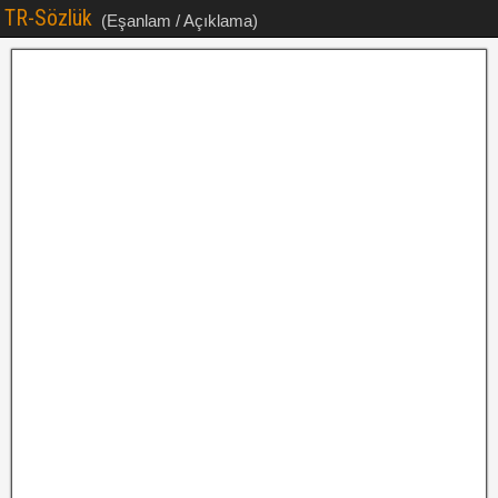
TR-Sözlük
(Eşanlam / Açıklama)