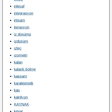
inkişaf
integrasyon
irtisam
iterasyon
iz düşümü
izdüşüm
izleç
izometri
kalan
kalanlı bölme
kapsam
karakteristik
katı
katrilyon
KAYNAK
kenar