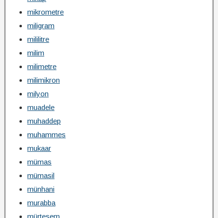
mikrometre
miligram
mililitre
milim
milimetre
milimikron
milyon
muadele
muhaddep
muhammes
mukaar
mümas
mümasil
münhani
murabba
mürtesem