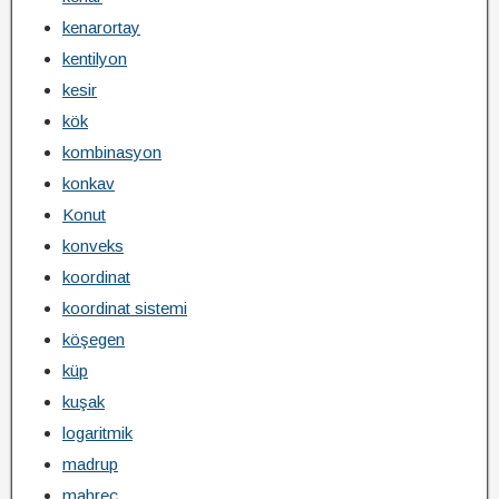
kenarortay
kentilyon
kesir
kök
kombinasyon
konkav
Konut
konveks
koordinat
koordinat sistemi
köşegen
küp
kuşak
logaritmik
madrup
mahreç