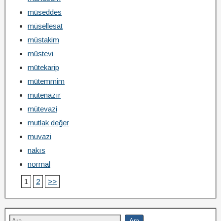
müseddes
müsellesat
müstakim
müstevi
mütekarip
mütemmim
mütenazır
mütevazi
mutlak değer
muvazi
nakıs
normal
1
2
>>