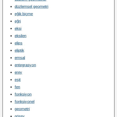
düzlemsel geometri
eğik biçme
eğri
eksi
eksilen
elips
eliptik
emsal
entegrasyon
erey
eşit
fen
fonksiyon
fonksiyonel
geometri
görev