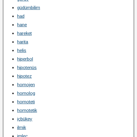
güdümbilim
had
hane
hareket
harita
helis
hiperbol
hipotenüs
hipotez
homojen
homolog
homoteti
homotetik
içbükey
ilmik
imleç