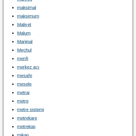
maksimal
maksimum
Maliyet
Malum
Marjinal
Meçhul
menfi
merkez açı
mesafe
mesele
metraj
metre
metre sistemi
metrekare
metreküp
mikap