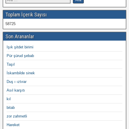
Toplam İçerik Sayısı
58725
Son Arananlar
Işık şitdet birimi
Pür şürud şebab
Taşıl
İskambilde sinek
Duş ı ıztırar
Asıl karşıtı
kıl
bitab
zor zahmetli
Hareket