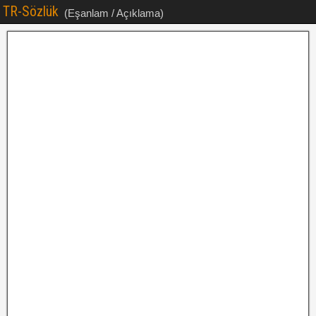
TR-Sözlük
(Eşanlam / Açıklama)