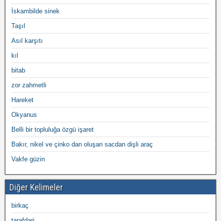
İskambilde sinek
Taşıl
Asıl karşıtı
kıl
bitab
zor zahmetli
Hareket
Okyanus
Belli bir topluluğa özgü işaret
Bakır, nikel ve çinko dan oluşan sacdan dişli araç
Vakfe güzin
Diğer Kelimeler
birkaç
tarafdari