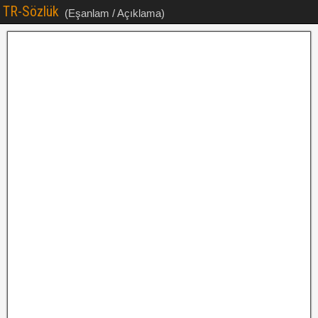
TR-Sözlük
(Eşanlam / Açıklama)