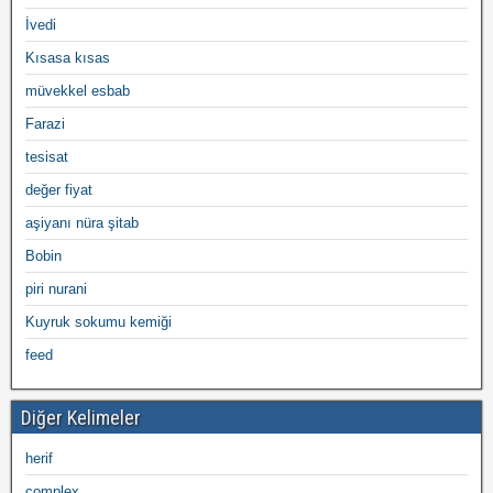
İvedi
Kısasa kısas
müvekkel esbab
Farazi
tesisat
değer fiyat
aşiyanı nüra şitab
Bobin
piri nurani
Kuyruk sokumu kemiği
feed
Diğer Kelimeler
herif
complex