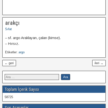
arakçı
Sıfat
– sf. argo Araklayan, çalan (kimse).
– Hırsız.
Etiketler:
argo
← geri
ileri →
Toplam İçerik Sayısı
58725
Son Arananlar