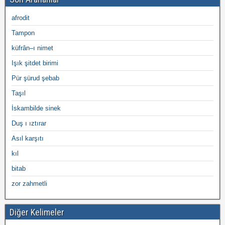
afrodit
Tampon
küfrân–ı nimet
Işık şitdet birimi
Pür şürud şebab
Taşıl
İskambilde sinek
Duş ı ıztırar
Asıl karşıtı
kıl
bitab
zor zahmetli
Diğer Kelimeler