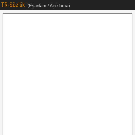
TR-Sözlük
(Eşanlam / Açıklama)