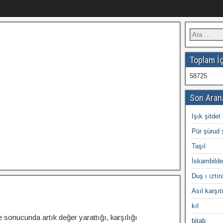
Toplam İç
58725
Son Aran
Işık şitdet 
Pür şürud 
Taşıl
İskambilde
Duş ı ıztır
Asıl karşıt
kıl
e sonucunda artık değer yarattığı, karşılığı
bitab