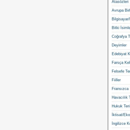
Atasözleri
Avrupa Birl
Bilgisayar/
Bitki İsimle
Coğrafya T
Deyimler
Edebiyat K
Farsça Kel
Felsefe Ter
Fiiller
Fransızca 
Havacılık 
Hukuk Teri
İktisat/Eko
İngilizce K