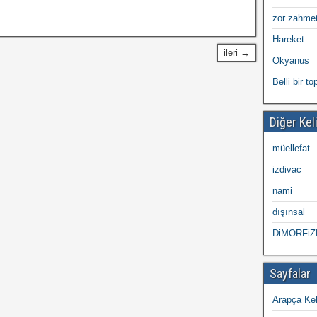
zor zahmet
Hareket
ileri →
Okyanus
Belli bir t
Diğer Kel
müellefat
izdivac
nami
dışınsal
DiMORFi
Sayfalar
Arapça Kel