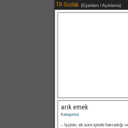
TR-Sözlük
(Eşanlam / Açıklama)
arık emek
Kategorisiz
– İşçinin, ek süre içinde harcadığı v