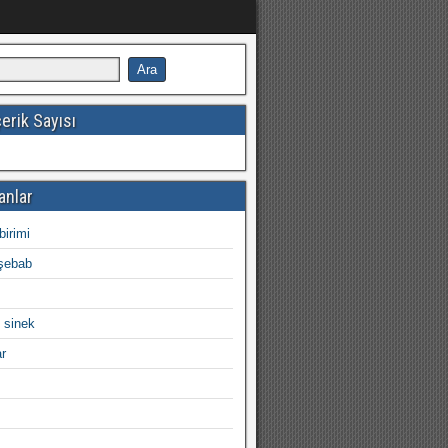
erik Sayısı
anlar
birimi
şebab
 sinek
ar
ı