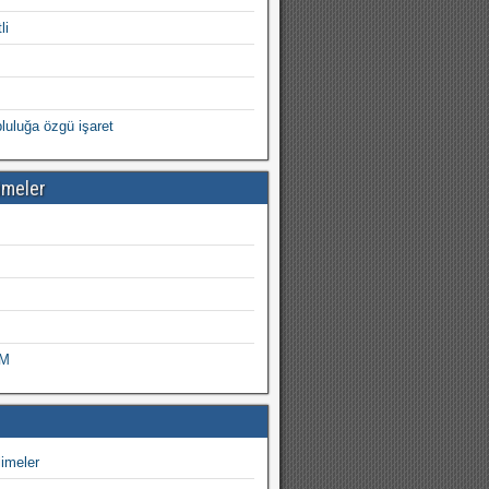
li
opluluğa özgü işaret
imeler
ZM
imeler