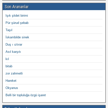
Son Arananlar
Işık şitdet birimi
Pür şürud şebab
Taşıl
İskambilde sinek
Duş ı ıztırar
Asıl karşıtı
kıl
bitab
zor zahmetli
Hareket
Okyanus
Belli bir topluluğa özgü işaret