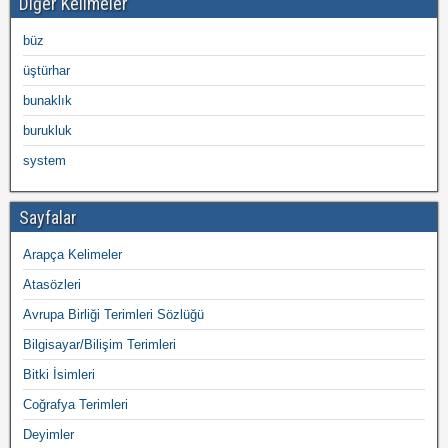
Diğer Kelimeler
büz
üştürhar
bunaklık
burukluk
system
Sayfalar
Arapça Kelimeler
Atasözleri
Avrupa Birliği Terimleri Sözlüğü
Bilgisayar/Bilişim Terimleri
Bitki İsimleri
Coğrafya Terimleri
Deyimler