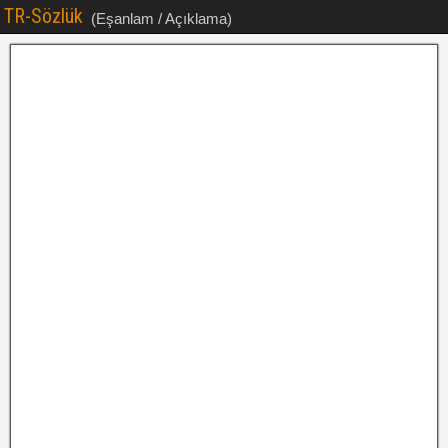
TR-Sözlük
(Eşanlam / Açıklama)