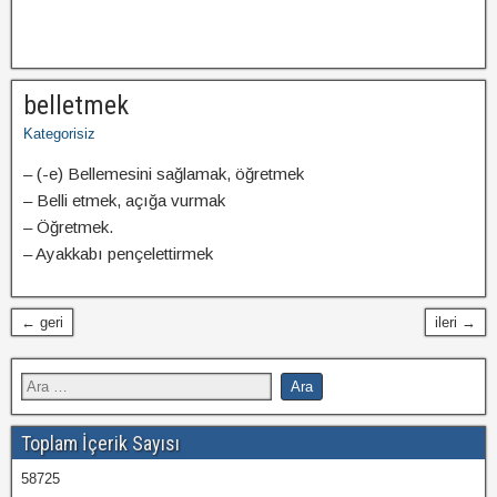
belletmek
Kategorisiz
– (-e) Bellemesini sağlamak, öğretmek
– Belli etmek, açığa vurmak
– Öğretmek.
– Ayakkabı pençelettirmek
← geri
ileri →
Toplam İçerik Sayısı
58725