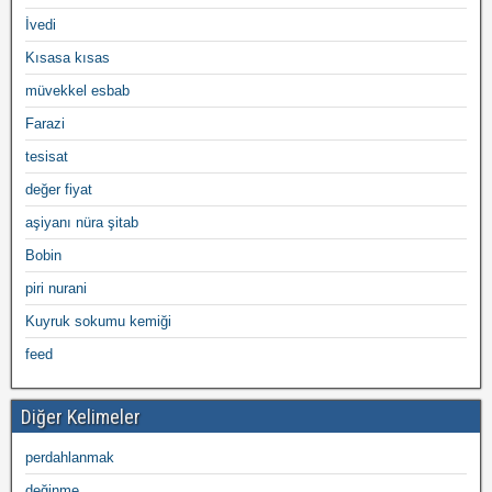
İvedi
Kısasa kısas
müvekkel esbab
Farazi
tesisat
değer fiyat
aşiyanı nüra şitab
Bobin
piri nurani
Kuyruk sokumu kemiği
feed
Diğer Kelimeler
perdahlanmak
değinme