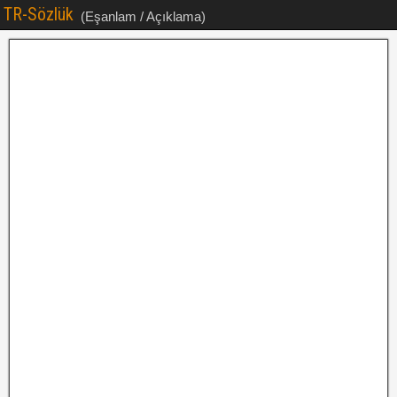
TR-Sözlük
(Eşanlam / Açıklama)