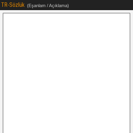
TR-Sözlük
(Eşanlam / Açıklama)