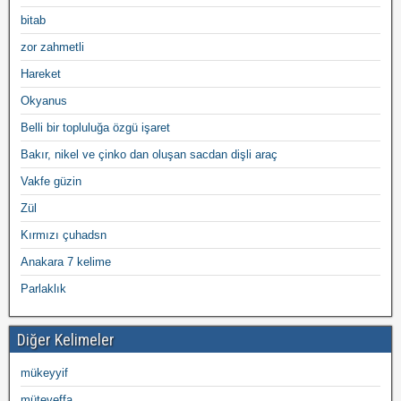
bitab
zor zahmetli
Hareket
Okyanus
Belli bir topluluğa özgü işaret
Bakır, nikel ve çinko dan oluşan sacdan dişli araç
Vakfe güzin
Zül
Kırmızı çuhadsn
Anakara 7 kelime
Parlaklık
Diğer Kelimeler
mükeyyif
müteveffa