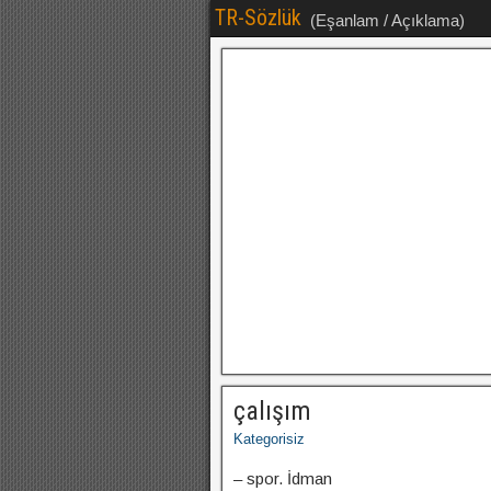
TR-Sözlük
(Eşanlam / Açıklama)
çalışım
Kategorisiz
– spor. İdman