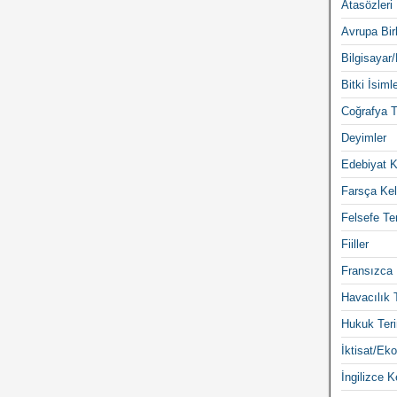
Atasözleri
Avrupa Birl
Bilgisayar/
Bitki İsimle
Coğrafya T
Deyimler
Edebiyat K
Farsça Kel
Felsefe Ter
Fiiller
Fransızca 
Havacılık 
Hukuk Teri
İktisat/Eko
İngilizce K