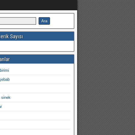
erik Sayısı
anlar
birimi
şebab
 sinek
ar
ı