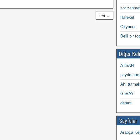
zor zahmet
ileri →
Hareket
Okyanus
Belli bir t
Diğer Kel
ATSAN
peyda etm
Ahı tutmak 
GüRAY
detant
Sayfalar
Arapça Kel