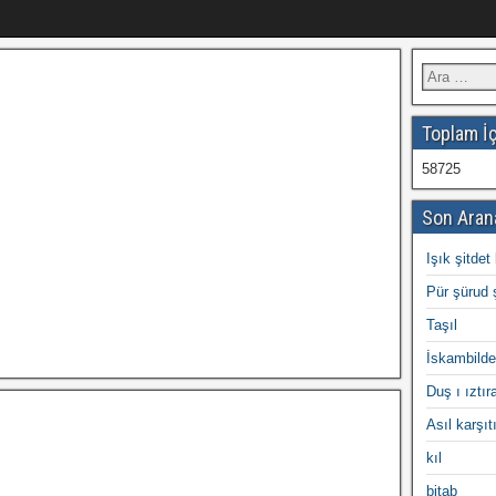
Toplam İç
58725
Son Aran
Işık şitdet 
Pür şürud 
Taşıl
İskambilde
Duş ı ıztır
Asıl karşıt
kıl
bitab