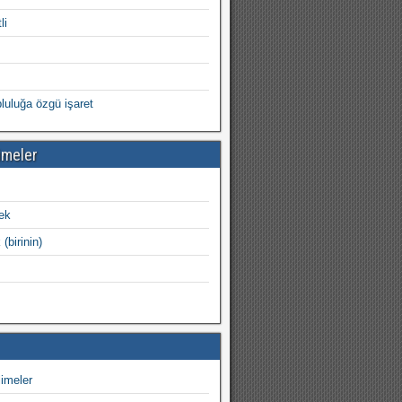
li
opluluğa özgü işaret
imeler
ek
(birinin)
imeler