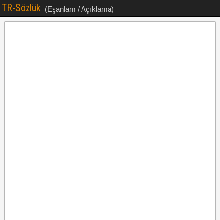
TR-Sözlük
(Eşanlam / Açıklama)