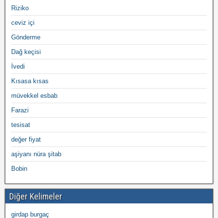
Riziko
ceviz içi
Gönderme
Dağ keçisi
İvedi
Kısasa kısas
müvekkel esbab
Farazi
tesisat
değer fiyat
aşiyanı nüra şitab
Bobin
Diğer Kelimeler
girdap burgaç