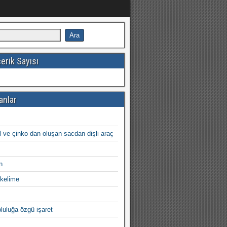
erik Sayısı
anlar
l ve çinko dan oluşan sacdan dişli araç
n
kelime
opluluğa özgü işaret