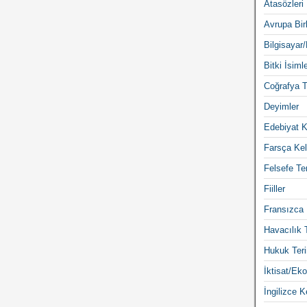
Atasözleri
Avrupa Birl
Bilgisayar/
Bitki İsimle
Coğrafya T
Deyimler
Edebiyat K
Farsça Kel
Felsefe Ter
Fiiller
Fransızca 
Havacılık 
Hukuk Teri
İktisat/Eko
İngilizce K