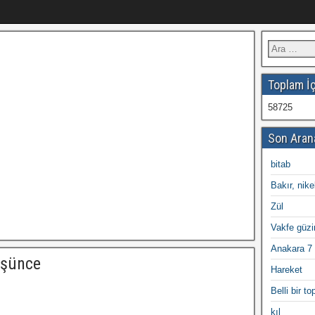
Toplam İç
58725
Son Aran
bitab
Bakır, nike
Zül
Vakfe güzi
Anakara 7 
üşünce
Hareket
Belli bir t
kıl