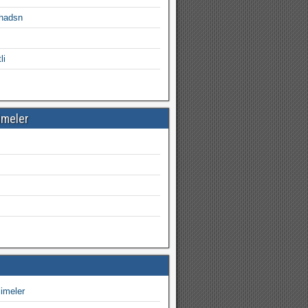
uhadsn
li
imeler
imeler