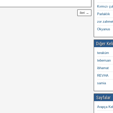
Kırmızı ç
ileri →
Parlaklık
zor zahmet
Okyanus
Diğer Kel
teraküm
teberruan
ibhamat
REVHA
samia
Sayfalar
Arapça Kel