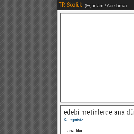
TR-Sözlük
(Eşanlam / Açıklama)
edebi metinlerde ana d
Kategorisiz
– ana fikir