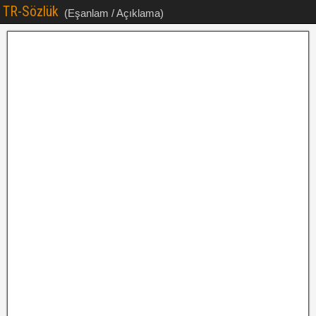
TR-Sözlük
(Eşanlam / Açıklama)