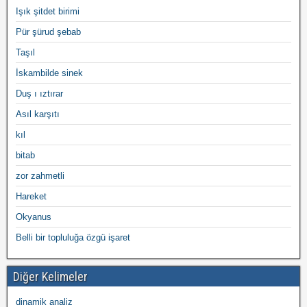
Işık şitdet birimi
Pür şürud şebab
Taşıl
İskambilde sinek
Duş ı ıztırar
Asıl karşıtı
kıl
bitab
zor zahmetli
Hareket
Okyanus
Belli bir topluluğa özgü işaret
Diğer Kelimeler
dinamik analiz