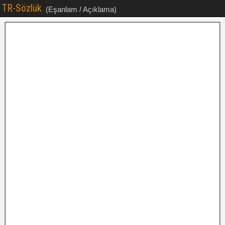
TR-Sözlük
(Eşanlam / Açıklama)