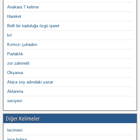
Anakara 7 kelime
Hareket
Belli bir topluluğa özgü işaret
kıl
Kırmızı çuhadsn
Parlaklık
zor zahmetli
Okyanus
Alaca soy adındaki yazar
Aklanma
seciyevi
Diğer Kelimeler
tecimevi
ince bulgur