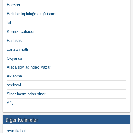
Hareket
Belli bir topluluğa özgü işaret
kıl
Kırmızı çuhadsn
Parlaklık
zor zahmetli
Okyanus
Alaca soy adındaki yazar
Aklanma
seciyevi
Siner hasmından siner
Afiş
Diğer Kelimeler
resmikabul