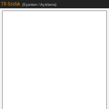
TR-Sözlük
(Eşanlam / Açıklama)