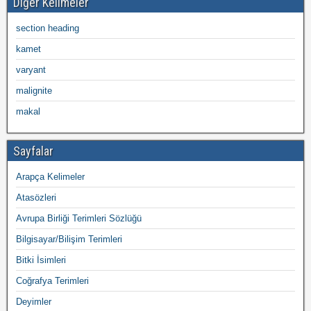
Diğer Kelimeler
section heading
kamet
varyant
malignite
makal
Sayfalar
Arapça Kelimeler
Atasözleri
Avrupa Birliği Terimleri Sözlüğü
Bilgisayar/Bilişim Terimleri
Bitki İsimleri
Coğrafya Terimleri
Deyimler