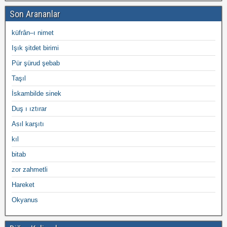
Son Arananlar
küfrân–ı nimet
Işık şitdet birimi
Pür şürud şebab
Taşıl
İskambilde sinek
Duş ı ıztırar
Asıl karşıtı
kıl
bitab
zor zahmetli
Hareket
Okyanus