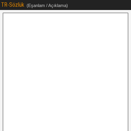
TR-Sözlük
(Eşanlam / Açıklama)