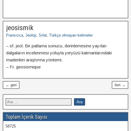
jeosismik
Fransızca
,
Jeoloji
,
Sıfat
,
Türkçe olmayan kelimeler
– sf. jeol. Bir patlama sonucu, derinlemesine yayılan
dalgaların incelenmesi yoluyla yeryüzü katmanlarındaki
madenleri araştırma yöntemi.
– Fr. geosismique
← geri
ileri →
Toplam İçerik Sayısı
58725