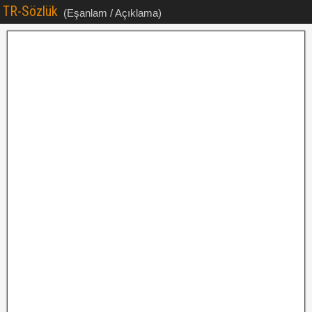
TR-Sözlük
(Eşanlam / Açıklama)