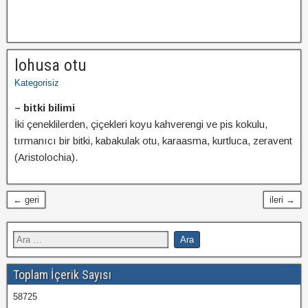
lohusa otu
Kategorisiz
– bitki bilimi
İki çeneklilerden, çiçekleri koyu kahverengi ve pis kokulu,
tırmanıcı bir bitki, kabakulak otu, karaasma, kurtluca, zeravent
(Aristolochia).
← geri
ileri →
Toplam İçerik Sayısı
58725