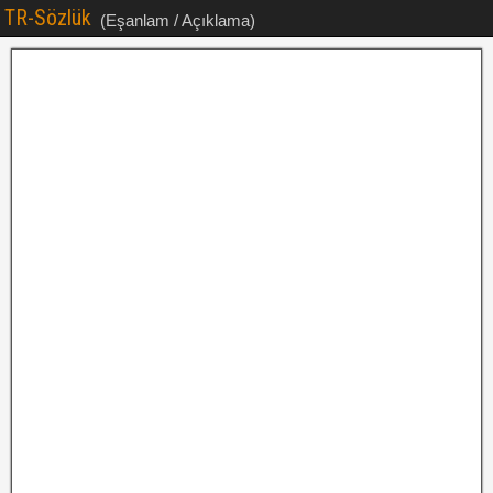
TR-Sözlük
(Eşanlam / Açıklama)