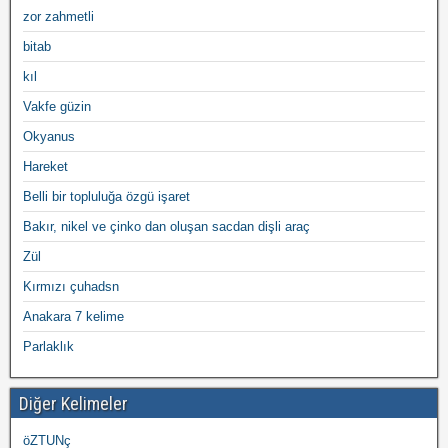
zor zahmetli
bitab
kıl
Vakfe güzin
Okyanus
Hareket
Belli bir topluluğa özgü işaret
Bakır, nikel ve çinko dan oluşan sacdan dişli araç
Zül
Kırmızı çuhadsn
Anakara 7 kelime
Parlaklık
Diğer Kelimeler
öZTUNç