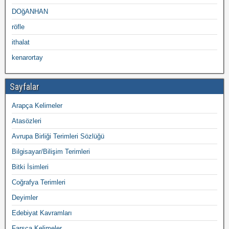
DOğANHAN
röfle
ithalat
kenarortay
Sayfalar
Arapça Kelimeler
Atasözleri
Avrupa Birliği Terimleri Sözlüğü
Bilgisayar/Bilişim Terimleri
Bitki İsimleri
Coğrafya Terimleri
Deyimler
Edebiyat Kavramları
Farsça Kelimeler