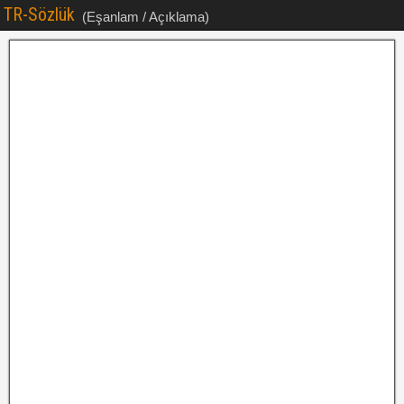
TR-Sözlük
(Eşanlam / Açıklama)