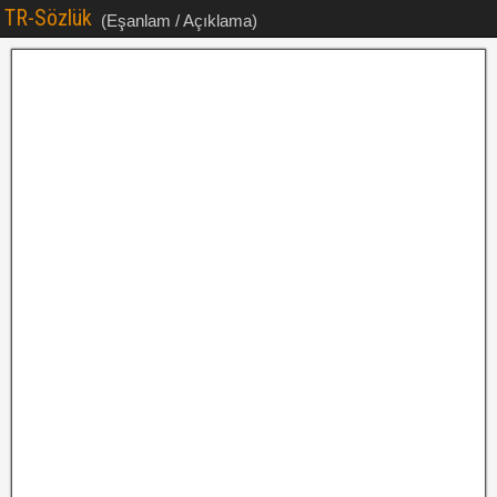
TR-Sözlük
(Eşanlam / Açıklama)