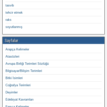
tasvib
tehcir etmek
raks
soyutlanmış
Sayfalar
Arapça Kelimeler
Atasözleri
Avrupa Birliği Terimleri Sözlüğü
Bilgisayar/Bilişim Terimleri
Bitki İsimleri
Coğrafya Terimleri
Deyimler
Edebiyat Kavramları
Farsça Kelimeler