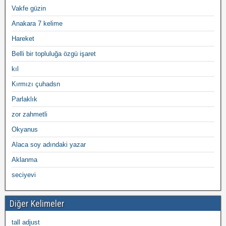
Vakfe güzin
Anakara 7 kelime
Hareket
Belli bir topluluğa özgü işaret
kıl
Kırmızı çuhadsn
Parlaklık
zor zahmetli
Okyanus
Alaca soy adındaki yazar
Aklanma
seciyevi
Diğer Kelimeler
tall adjust