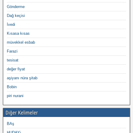
Gönderme
Dağ keçisi
İvedi
Kısasa kısas
müvekkel esbab
Farazi
tesisat
değer fiyat
aşiyanı nüra şitab
Bobin
piri nurani
Diğer Kelimeler
BAş
HUDAYi