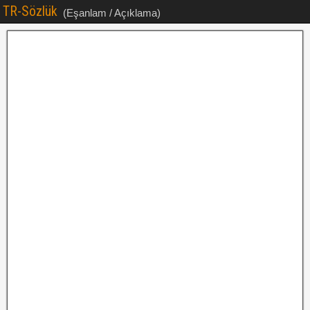
TR-Sözlük
(Eşanlam / Açıklama)