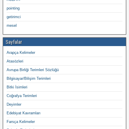
pointing
getirimci
mesel
Sayfalar
Arapça Kelimeler
Atasözleri
Avrupa Birliği Terimleri Sözlüğü
Bilgisayar/Bilişim Terimleri
Bitki İsimleri
Coğrafya Terimleri
Deyimler
Edebiyat Kavramları
Farsça Kelimeler