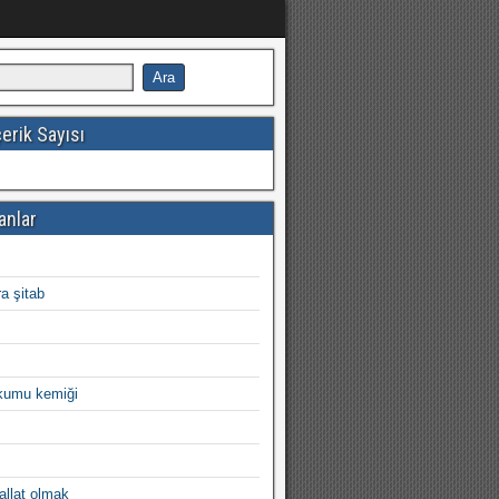
erik Sayısı
anlar
a şitab
kumu kemiği
allat olmak