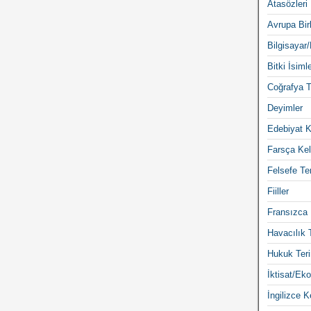
Atasözleri
Avrupa Birl
Bilgisayar/
Bitki İsimle
Coğrafya T
Deyimler
Edebiyat K
Farsça Kel
Felsefe Ter
Fiiller
Fransızca 
Havacılık 
Hukuk Teri
İktisat/Eko
İngilizce K