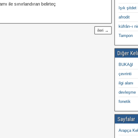
ı ile sınırlandıran belirteç
Işık şitdet 
afrodit
küfrân–ı n
ileri →
Tampon
Diğer Kel
BUKAğI
çevrinti
ilgi alanı
devleşme
fonetik
Sayfalar
Arapça Kel