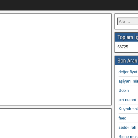
Toplam İç
58725
Son Aran
değer fiyat
aşiyanı nür
Bobin
piri nurani
Kuyruk so
feed
sedd-i rah
Birine mus