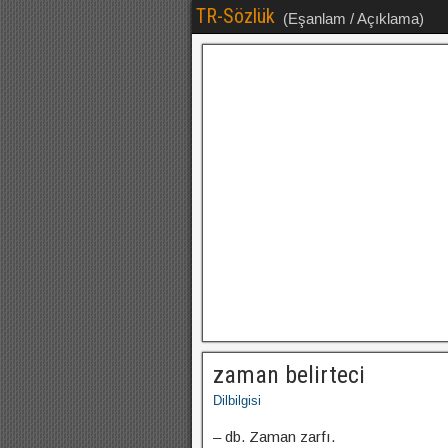
TR-Sözlük
(Eşanlam / Açıklama)
zaman belirteci
Dilbilgisi
– db. Zaman zarfı.