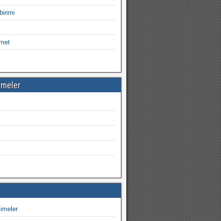
birimi
imet
imeler
imeler