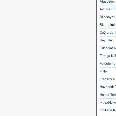
Atasözleri
Avrupa Birl
Bilgisayar/
Bitki İsimle
Coğrafya T
Deyimler
Edebiyat K
Farsça Kel
Felsefe Ter
Fiiller
Fransızca 
Havacılık 
Hukuk Teri
İktisat/Eko
İngilizce K