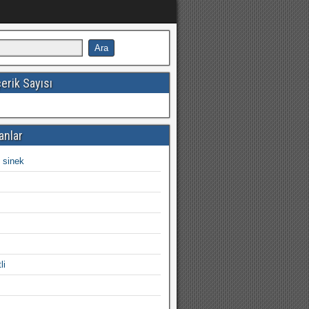
erik Sayısı
anlar
 sinek
ı
li