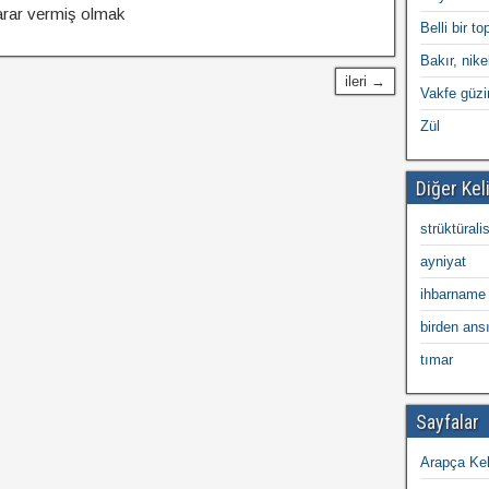
karar vermiş olmak
Belli bir t
Bakır, nike
ileri →
Vakfe güzi
Zül
Diğer Kel
strüktüralis
ayniyat
ihbarname
birden ans
tımar
Sayfalar
Arapça Kel