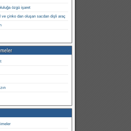
opluluğa özgü işaret
l ve çinko dan oluşan sacdan dişli araç
n
imeler
t
ızın
imeler