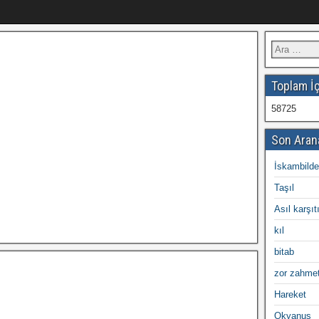
Toplam İç
58725
Son Aran
İskambilde
Taşıl
Asıl karşıt
kıl
bitab
zor zahmet
Hareket
Okyanus