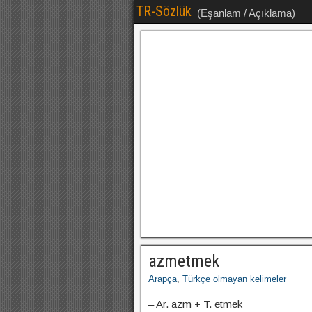
TR-Sözlük
(Eşanlam / Açıklama)
azmetmek
Arapça
,
Türkçe olmayan kelimeler
– Ar. azm + T. etmek