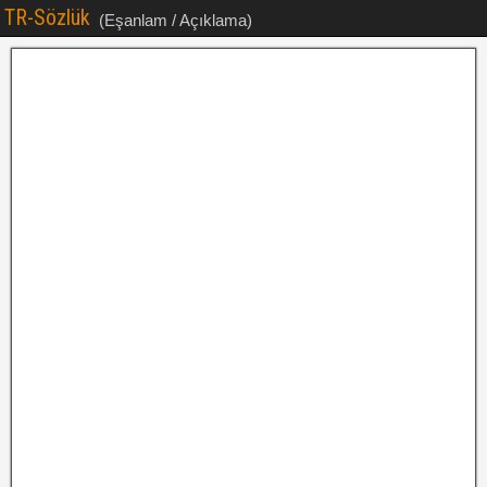
TR-Sözlük
(Eşanlam / Açıklama)