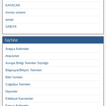
KAYACAN
immün sistemi
şerayi
SABiYE
Sayfalar
Arapça Kelimeler
Atasözleri
Avrupa Birliği Terimleri Sözlüğü
Bilgisayar/Bilişim Terimleri
Bitki İsimleri
Coğrafya Terimleri
Deyimler
Edebiyat Kavramları
Farsça Kelimeler