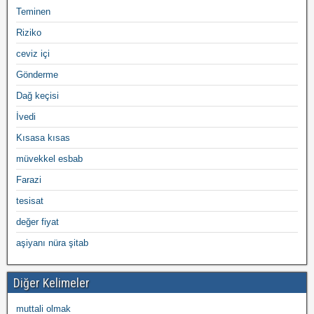
Teminen
Riziko
ceviz içi
Gönderme
Dağ keçisi
İvedi
Kısasa kısas
müvekkel esbab
Farazi
tesisat
değer fiyat
aşiyanı nüra şitab
Diğer Kelimeler
muttali olmak