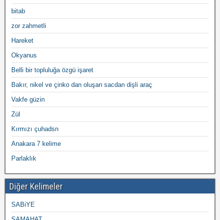
bitab
zor zahmetli
Hareket
Okyanus
Belli bir topluluğa özgü işaret
Bakır, nikel ve çinko dan oluşan sacdan dişli araç
Vakfe güzin
Zül
Kırmızı çuhadsn
Anakara 7 kelime
Parlaklık
Diğer Kelimeler
SABiYE
SAMAHAT