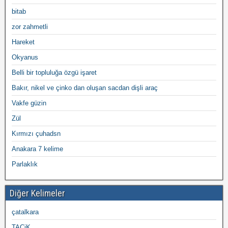
bitab
zor zahmetli
Hareket
Okyanus
Belli bir topluluğa özgü işaret
Bakır, nikel ve çinko dan oluşan sacdan dişli araç
Vakfe güzin
Zül
Kırmızı çuhadsn
Anakara 7 kelime
Parlaklık
Diğer Kelimeler
çatalkara
TACiK