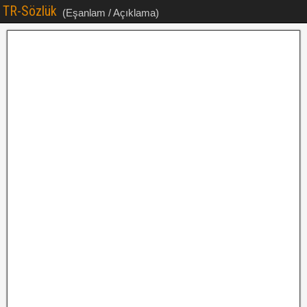
TR-Sözlük
(Eşanlam / Açıklama)