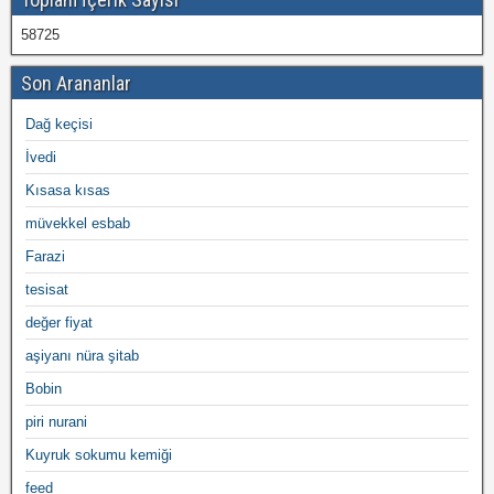
58725
Son Arananlar
Dağ keçisi
İvedi
Kısasa kısas
müvekkel esbab
Farazi
tesisat
değer fiyat
aşiyanı nüra şitab
Bobin
piri nurani
Kuyruk sokumu kemiği
feed