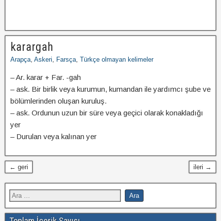
karargah
Arapça
,
Askeri
,
Farsça
,
Türkçe olmayan kelimeler
– Ar. karar + Far. -gah
– ask. Bir birlik veya kurumun, kumandan ile yardımcı şube ve
bölümlerinden oluşan kuruluş.
– ask. Ordunun uzun bir süre veya geçici olarak konakladığı
yer
– Durulan veya kalınan yer
← geri
ileri →
Toplam İçerik Sayısı