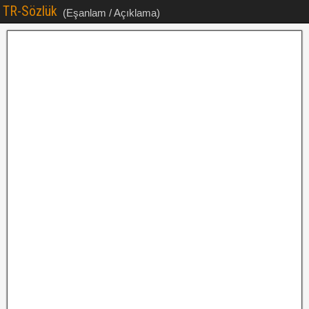
TR-Sözlük
(Eşanlam / Açıklama)