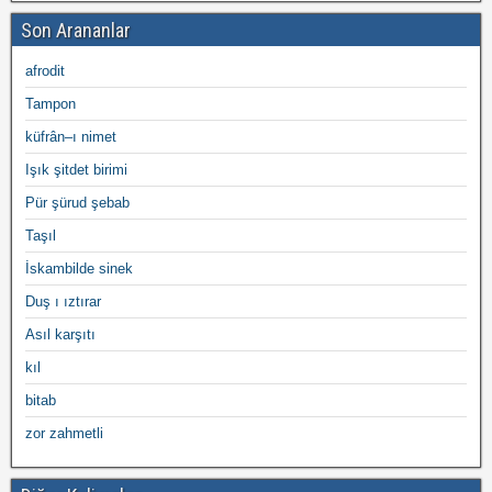
Son Arananlar
afrodit
Tampon
küfrân–ı nimet
Işık şitdet birimi
Pür şürud şebab
Taşıl
İskambilde sinek
Duş ı ıztırar
Asıl karşıtı
kıl
bitab
zor zahmetli