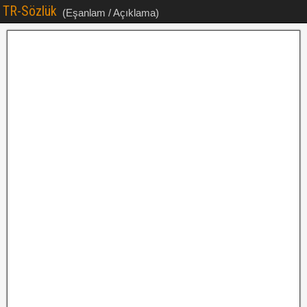
TR-Sözlük
(Eşanlam / Açıklama)