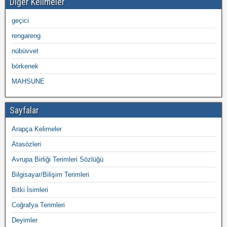
Diğer Kelimeler
geçici
rengareng
nübüvvet
börkenek
MAHSUNE
Sayfalar
Arapça Kelimeler
Atasözleri
Avrupa Birliği Terimleri Sözlüğü
Bilgisayar/Bilişim Terimleri
Bitki İsimleri
Coğrafya Terimleri
Deyimler