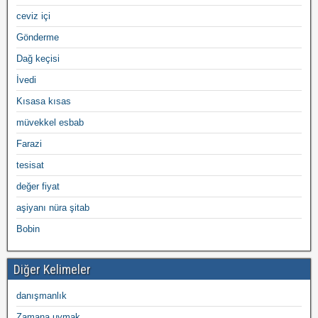
ceviz içi
Gönderme
Dağ keçisi
İvedi
Kısasa kısas
müvekkel esbab
Farazi
tesisat
değer fiyat
aşiyanı nüra şitab
Bobin
Diğer Kelimeler
danışmanlık
Zamana uymak