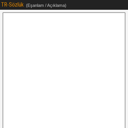
TR-Sözlük
(Eşanlam / Açıklama)