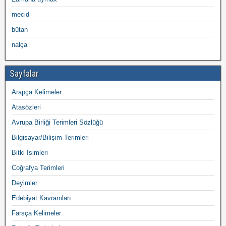
mecid
bütan
nalça
Sayfalar
Arapça Kelimeler
Atasözleri
Avrupa Birliği Terimleri Sözlüğü
Bilgisayar/Bilişim Terimleri
Bitki İsimleri
Coğrafya Terimleri
Deyimler
Edebiyat Kavramları
Farsça Kelimeler