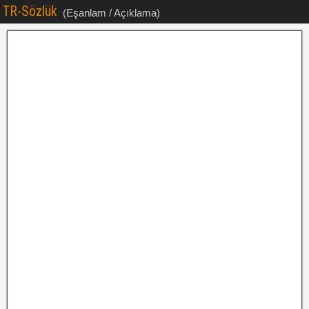
TR-Sözlük
(Eşanlam / Açıklama)