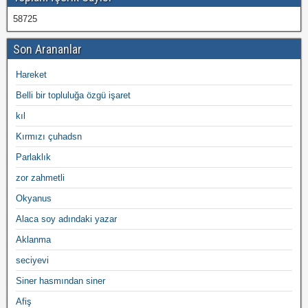
58725
Son Arananlar
Hareket
Belli bir topluluğa özgü işaret
kıl
Kırmızı çuhadsn
Parlaklık
zor zahmetli
Okyanus
Alaca soy adındaki yazar
Aklanma
seciyevi
Siner hasmından siner
Afiş