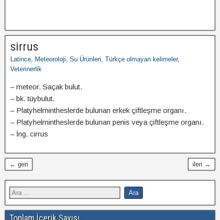
sirrus
Latince
,
Meteoroloji
,
Su Ürünleri
,
Türkçe olmayan kelimeler
,
Veterinerlik
– meteor. Saçak bulut.
– bk. tüybulut.
– Platyhelmintheslerde bulunan erkek çiftleşme organı.
– Platyhelmintheslerde bulunan penis veya çiftleşme organı.
– İng. cirrus
← geri
ileri →
Toplam İçerik Sayısı