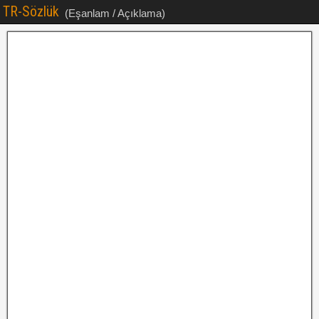
TR-Sözlük
(Eşanlam / Açıklama)