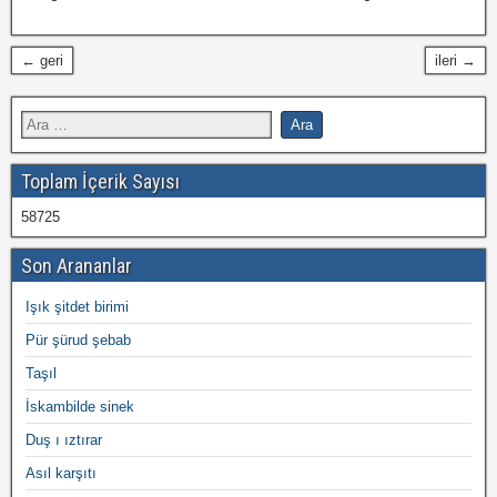
← geri
ileri →
Toplam İçerik Sayısı
58725
Son Arananlar
Işık şitdet birimi
Pür şürud şebab
Taşıl
İskambilde sinek
Duş ı ıztırar
Asıl karşıtı