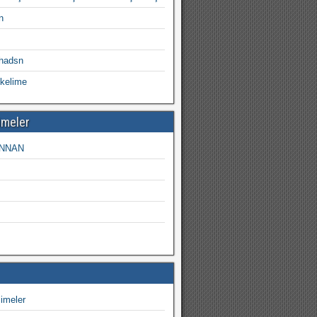
n
uhadsn
kelime
imeler
NNAN
imeler