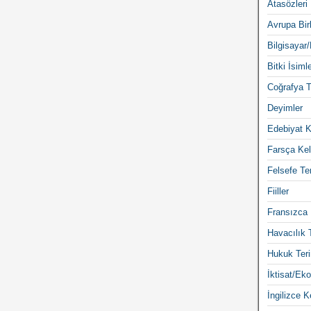
Atasözleri
Avrupa Birl
Bilgisayar/
Bitki İsimle
Coğrafya T
Deyimler
Edebiyat K
Farsça Kel
Felsefe Ter
Fiiller
Fransızca 
Havacılık 
Hukuk Teri
İktisat/Eko
İngilizce K