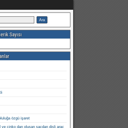
erik Sayısı
anlar
ı
li
opluluğa özgü işaret
l ve çinko dan oluşan sacdan dişli araç