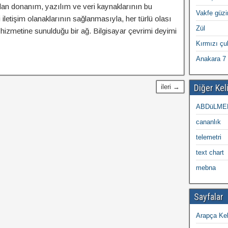
alan donanım, yazılım ve veri kaynaklarının bu
Vakfe güzi
 iletişim olanaklarının sağlanmasıyla, her türlü olası
Zül
 hizmetine sunulduğu bir ağ. Bilgisayar çevrimi deyimi
Kırmızı ç
Anakara 7 
Diğer Kel
ileri →
ABDüLME
cananlık
telemetri
text chart
mebna
Sayfalar
Arapça Kel