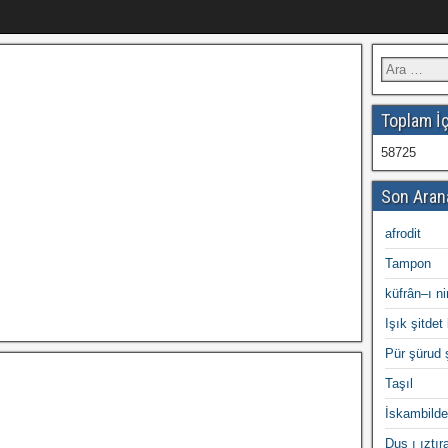
Toplam İç
58725
Son Aran
afrodit
Tampon
küfrân–ı n
Işık şitdet 
Pür şürud 
Taşıl
İskambilde
Duş ı ıztır