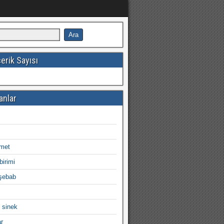
erik Sayısı
anlar
imet
birimi
şebab
 sinek
ar