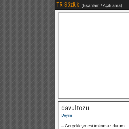
TR-Sözlük
(Eşanlam / Açıklama)
davultozu
Deyim
– Gerçekleşmesi imkansız durum