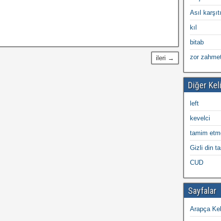
Asıl karşıt
kıl
bitab
zor zahmet
ileri →
Diğer Kel
left
kevelci
tamim etm
Gizli din t
CUD
Sayfalar
Arapça Kel