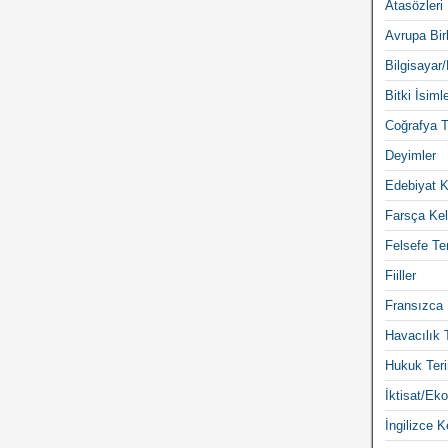
Atasözleri
Avrupa Birl
Bilgisayar/
Bitki İsimle
Coğrafya T
Deyimler
Edebiyat K
Farsça Kel
Felsefe Ter
Fiiller
Fransızca 
Havacılık 
Hukuk Teri
İktisat/Eko
İngilizce K