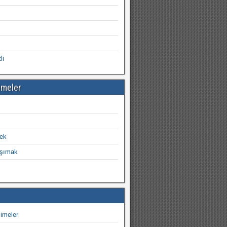
ı
li
imeler
ek
aşımak
imeler