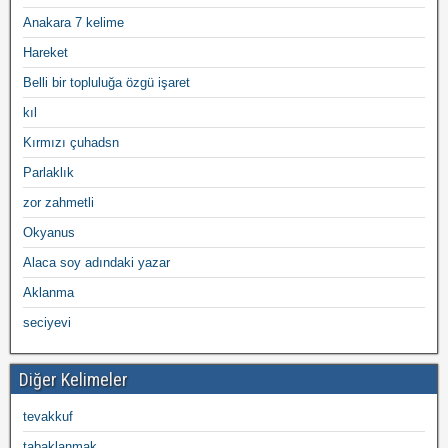
Anakara 7 kelime
Hareket
Belli bir topluluğa özgü işaret
kıl
Kırmızı çuhadsn
Parlaklık
zor zahmetli
Okyanus
Alaca soy adındaki yazar
Aklanma
seciyevi
Diğer Kelimeler
tevakkuf
tabaklanmak