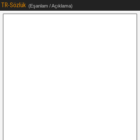
TR-Sözlük
(Eşanlam / Açıklama)