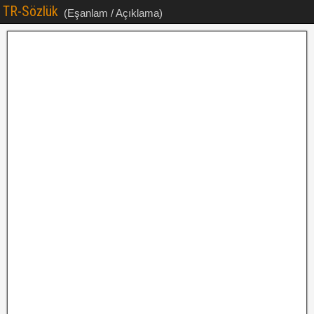
TR-Sözlük
(Eşanlam / Açıklama)