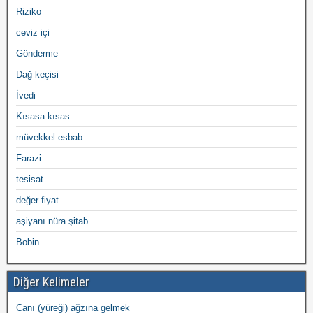
Riziko
ceviz içi
Gönderme
Dağ keçisi
İvedi
Kısasa kısas
müvekkel esbab
Farazi
tesisat
değer fiyat
aşiyanı nüra şitab
Bobin
Diğer Kelimeler
Canı (yüreği) ağzına gelmek