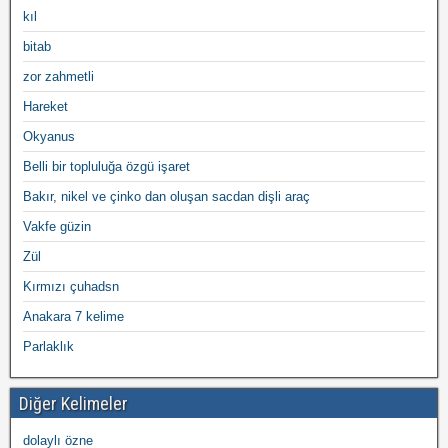
kıl
bitab
zor zahmetli
Hareket
Okyanus
Belli bir topluluğa özgü işaret
Bakır, nikel ve çinko dan oluşan sacdan dişli araç
Vakfe güzin
Zül
Kırmızı çuhadsn
Anakara 7 kelime
Parlaklık
Diğer Kelimeler
dolaylı özne