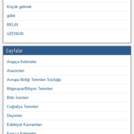
Küçük gelmek
gölet
BELiN
öZENGiN
Sayfalar
Arapça Kelimeler
Atasözleri
Avrupa Birliği Terimleri Sözlüğü
Bilgisayar/Bilişim Terimleri
Bitki İsimleri
Coğrafya Terimleri
Deyimler
Edebiyat Kavramları
Farsça Kelimeler