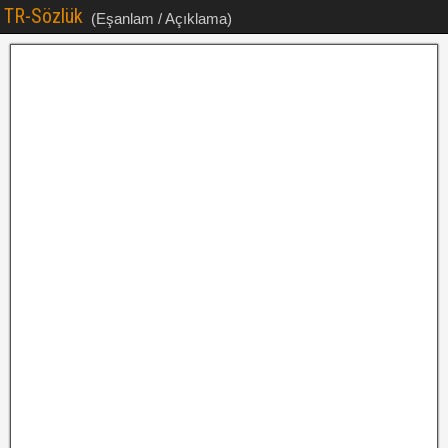
TR-Sözlük
(Eşanlam / Açıklama)