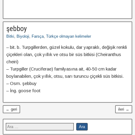
şebboy
Bitki
,
Biyoloji
,
Farsça
,
Türkçe olmayan kelimeler
– bit. b. Turpgillerden, güzel kokulu, dar yapraklı, değişik renkli
çiçekleri olan, çok yıllık ve otsu bir süs bitkisi (Cheiranthus
cheiri)
– Turpgiller (Cruciferae) familyasına ait, 40-50 cm kadar
boylanabilen, çok yıllık, otsu, sarı turuncu çiçekli süs bitkisi.
– Osm. şebbuy
– İng. goose foot
← geri
ileri →