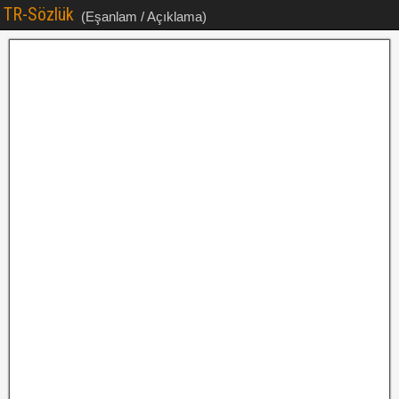
TR-Sözlük
(Eşanlam / Açıklama)