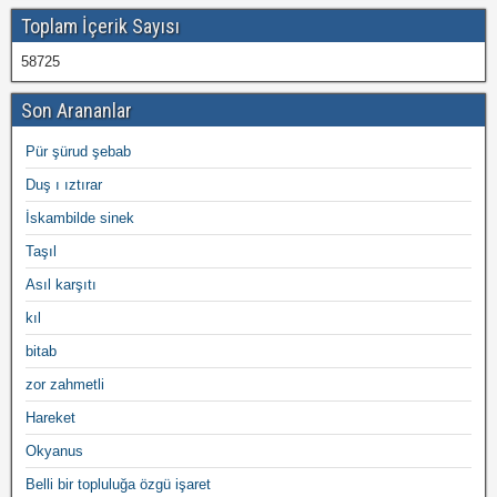
Toplam İçerik Sayısı
58725
Son Arananlar
Pür şürud şebab
Duş ı ıztırar
İskambilde sinek
Taşıl
Asıl karşıtı
kıl
bitab
zor zahmetli
Hareket
Okyanus
Belli bir topluluğa özgü işaret