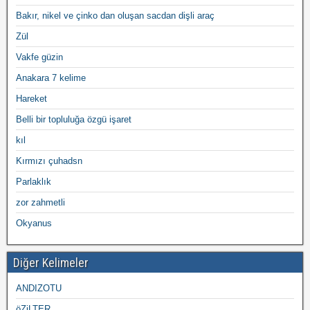
Bakır, nikel ve çinko dan oluşan sacdan dişli araç
Zül
Vakfe güzin
Anakara 7 kelime
Hareket
Belli bir topluluğa özgü işaret
kıl
Kırmızı çuhadsn
Parlaklık
zor zahmetli
Okyanus
Diğer Kelimeler
ANDIZOTU
öZiLTER