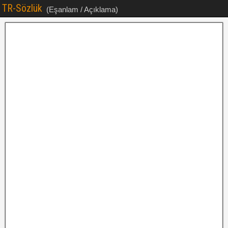
TR-Sözlük
(Eşanlam / Açıklama)